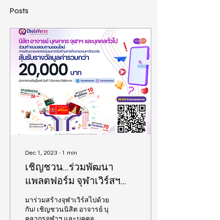
Posts
Dec 1, 2023
∙
1
min
เชิญชวน...ร่วมพัฒนา
แพลตฟอร์ม จุฬาเวิร์สฯ
ผ่านการตอบแบบสอบถาม
มาร่วมสร้างจุฬาเวิร์สไปด้วย
ลุ้นรับรางวัลมากมาย
กัน! เชิญชวนนิสิต อาจารย์ บุ
คลากรจุฬาฯ และบุคคล