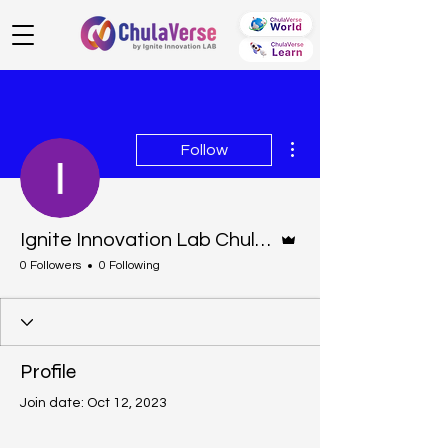
More actions
Follow
Admin
Ignite Innovation Lab Chulalongkorn University
0 Followers
0 Following
Profile
Join date: Oct 12, 2023