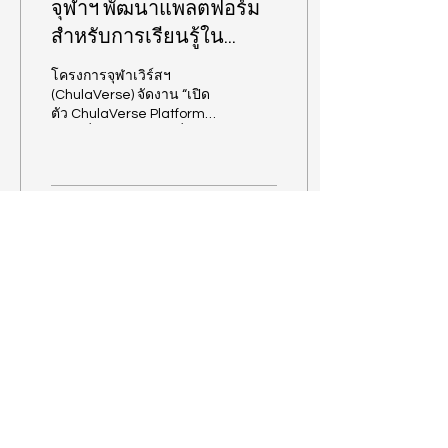
จุฬาฯ พัฒนาแพลตฟอร์ม
สำหรับการเรียนรู้ใน
อนาคต“จุฬาเวิร์สฯ
โครงการจุฬาเวิร์สฯ
(ChulaVerse)”
(ChulaVerse) จัดงาน “เปิด
ตัว ChulaVerse Platform
V.1” เมื่อวันพฤหัสบดี ที่ 19
ตุลาคม 2566 ณ...
65
0
เกี่ยวกับ
โปรดักส์
หน้าแรก
CV World
เกี่ยวกับเรา
CV Learn
ฟีเจอร์
บริการ