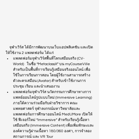
    จุฬาเวิร์ส ได้มีการพัฒนาบนเว็บแอปพลิเคชัน และเปิด
ให้ใช้งาน 2 แพลตฟอร์ม ได้แก่
แพลตฟอร์มจุฬาเวิร์สพื้นที่โลกเสมือนจริง (CV-
World)   ในชื่อ “MetaclassX” บน myCourseVille 
สำหรับเป็นพื้นที่การเรียนรู้เสมือนจริงออนไลน์ เพื่อ
ใช้ในการเรียนการสอน โดยผู้ใช้งานสามารถสร้าง
ตัวละครเสมือน (Avatar) สำหรับเข้าใช้งานการ
ประชุม เรียน และนำเสนองาน
แพลตฟอร์มจุฬาเวิร์ส นวัตกรรมการศึกษาทางการ
แพทย์ออนไลน์รูปแบบใหม่ (Immersive Learning) 
ภายใต้ความร่วมมือกับฝ่ายวิชาการ คณะ
แพทยศาสตร์ จุฬาลงกรณ์มหาวิทยาลัยและ
แพลตฟอร์มการศึกษาออนไลน์ MedUMore เปิดให้
ใช้ ฟีเจอร์ใหม่ “Immersive” สำหรับเรียนรู้เนื้อหา
เสมือนจริง (Immersive Content) เพื่อเพิ่มทักษะและ
องค์ความรู้ผ่านเนื้อหา 180/360 องศา, การจำลอง
สถานการณ์ และ VR Tour