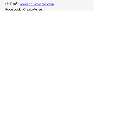
เว็บไซต์ : 
www.chulaverse.com
Facebook : ChulaVerse
ที่ตั้ง : ChulaVerse Office, Block28 Creative & 
Startup Village, ชั้น 1 Block B
See All
Recent Posts