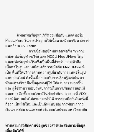
	แพลตฟอร์มจุฬาเวิร์ส ร่วมมือกับ แพลตฟอร์ม 
MedUMore ในการประยุกต์ใช้เนื้อหาเสมือนจริงทางการ
แพทย์ บน CV-Learn
		การเชื่อมต่อข้ามแพลตฟอร์ม ระหว่าง
แพลตฟอร์มจุฬาฯเวิร์ส และ MDCU MedUMore โดย
แพลตฟอร์มจุฬาเวิร์สซึ่งเป็นพื้นที่สำหรับ การเข้าถึง
เนื้อหาในรูปแบบเสมือนจริง ร่วมมือกับ MedUMore ที่
เป็น พื้นที่ให้บริการด้านความรู้เกี่ยวกับการแพทย์ในรูป
แบบออนไลน์ ดังนั้นเพื่อยกระดับการเรียนรู้และพัฒนา
ทักษะทางวิชาชีพขั้นสูงของผู้ใช้ ให้ครบวงจรมากขึ้น 
และ ผู้ใช้สามารถมีประสบการณ์ในการเรียนการสอนที่
แตกต่าง อีกทั้ง ตอบโจทย์ใน ข้อจำกัดบางอย่างที่ VDO 
สองมิติแบบเดิมไม่สามารถทำได้ การร่วมมือกันในครั้งนี้
ถือว่า เป็นมิติใหม่และเป็นต้นแบบของการพัฒนาการ
เรียนการสอน บนแพลตฟอร์มออนไลน์ของมหาวิทยาลัย
ท่านสามารถติดตามข้อมูลข่าวสารและสอบถามข้อมูล
เพิ่มเติมได้ที่